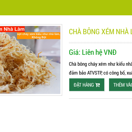
CHÀ BÔNG XÉM NHÀ
Giá:
Liên hệ
VNĐ
Chà bông cháy xém như kiểu nhà 
đảm bảo ATVSTP, có công bố, xuấ
ĐẶT HÀNG
THÊM VÀ