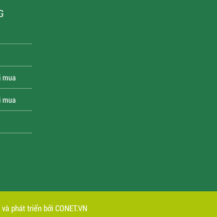
G
i mua
i mua
 và phát triển bởi
CONET.VN