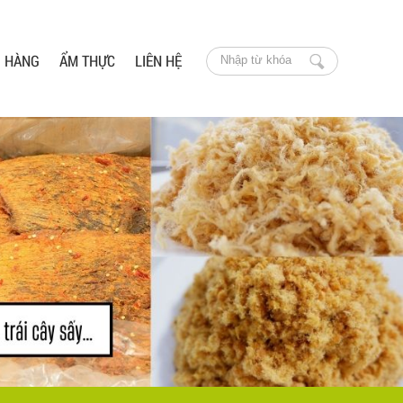
O HÀNG
ẨM THỰC
LIÊN HỆ