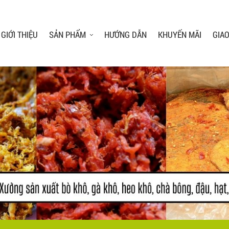
GIỚI THIỆU
SẢN PHẨM
HƯỚNG DẪN
KHUYẾN MÃI
GIA