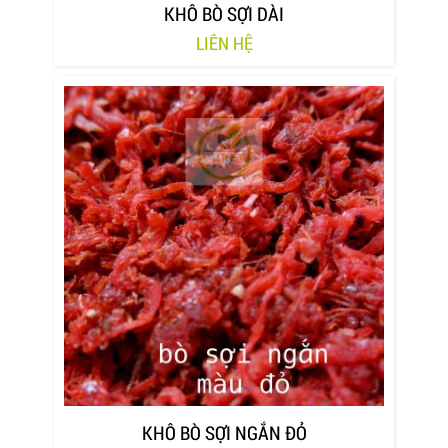
KHÔ BÒ SỢI DÀI
LIÊN HỆ
KHÔ BÒ SỢI NGẮN ĐỎ