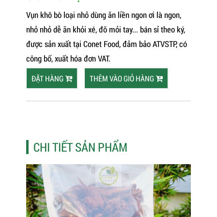
Vụn khô bò loại nhỏ dùng ăn liền ngon ơi là ngon,
nhỏ nhỏ dễ ăn khỏi xé, đỡ mỏi tay... bán sỉ theo ký,
được sản xuất tại Conet Food, đảm bảo ATVSTP, có
công bố, xuất hóa đơn VAT.
ĐẶT HÀNG
THÊM VÀO GIỎ HÀNG
CHI TIẾT SẢN PHẨM