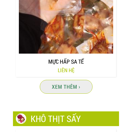
MỰC HẤP SA TẾ
LIÊN HỆ
XEM THÊM ›
KHÔ THỊT SẤY