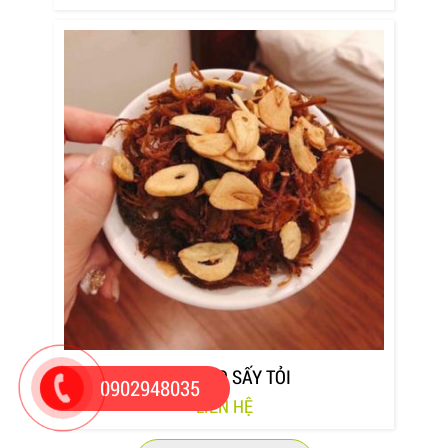
KHÔ HEO SẤY TỎI
0902948035
LIÊN HỆ