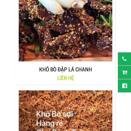
KHÔ BÒ ĐẬP LÁ CHANH
LIÊN HỆ